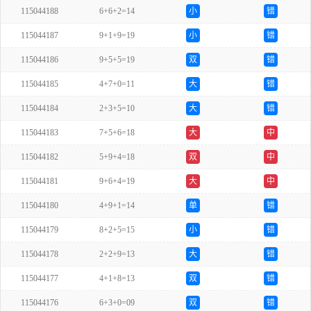
115044188
6+6+2=14
小
错
115044187
9+1+9=19
小
错
115044186
9+5+5=19
双
错
115044185
4+7+0=11
大
错
115044184
2+3+5=10
大
错
115044183
7+5+6=18
大
中
115044182
5+9+4=18
双
中
115044181
9+6+4=19
大
中
115044180
4+9+1=14
单
错
115044179
8+2+5=15
小
错
115044178
2+2+9=13
大
错
115044177
4+1+8=13
双
错
115044176
6+3+0=09
双
错