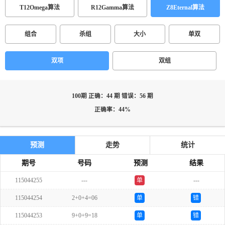
T12Omega算法
R12Gamma算法
Z8Eternal算法
组合
杀组
大小
单双
双项
双组
100期 正确：44 期 错误：56 期
正确率：44%
预测
走势
统计
期号
号码
预测
结果
115044255
---
单
---
115044254
2+0+4=06
单
错
115044253
9+0+9=18
单
错