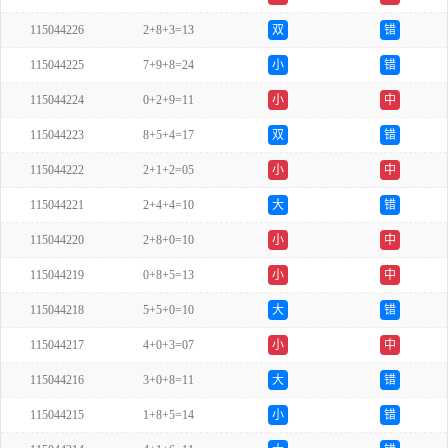
115044226
2+8+3=13
双
错
115044225
7+9+8=24
小
错
115044224
0+2+9=11
小
中
115044223
8+5+4=17
双
错
115044222
2+1+2=05
小
中
115044221
2+4+4=10
大
错
115044220
2+8+0=10
小
中
115044219
0+8+5=13
小
中
115044218
5+5+0=10
大
错
115044217
4+0+3=07
小
中
115044216
3+0+8=11
大
错
115044215
1+8+5=14
小
错