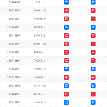
115044201
7+2+1=10
大
错
115044200
6+6+1=13
小
中
115044199
9+6+9=24
双
中
115044198
6+9+3=18
小
错
115044197
8+8+8=24
双
中
115044196
0+0+1=01
小
中
115044195
6+6+6=18
大
中
115044194
7+2+5=14
双
中
115044193
5+0+6=11
大
错
115044192
3+6+4=13
单
中
115044191
5+1+1=07
双
错
115044190
6+5+5=16
双
中
115044189
4+4+5=13
双
错