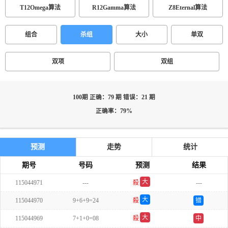
T12Omega算法
R12Gamma算法
Z8Eternal算法
组合
杀组
大小
单双
双项
双组
100期 正确：79 期 错误：21 期
正确率：79%
预测
走势
统计
期号
号码
预测
结果
大
115044971
---
殺
---
单
大
115044970
9+6+9=24
殺
错
双
大
115044969
7+1+0=08
殺
中
双