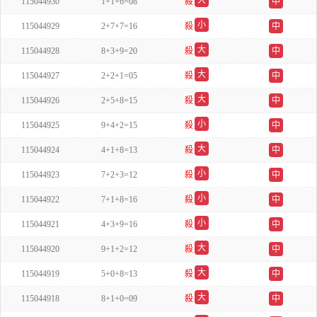
大
115044930
1+1+6=08
殺
中
双
小
115044929
2+7+7=16
殺
中
单
大
115044928
8+3+9=20
殺
中
单
大
115044927
2+2+1=05
殺
中
双
大
115044926
2+5+8=15
殺
中
双
小
115044925
9+4+2=15
殺
中
双
大
115044924
4+1+8=13
殺
中
双
小
115044923
7+2+3=12
殺
中
单
小
115044922
7+1+8=16
殺
中
单
小
115044921
4+3+9=16
殺
中
双
大
115044920
9+1+2=12
殺
中
单
大
115044919
5+0+8=13
殺
中
双
大
115044918
8+1+0=09
殺
中
双