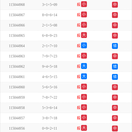
小
115044968
3+1+5=09
殺
中
双
小
115044967
8+0+6=14
殺
中
单
小
115044966
2+1+5=08
殺
中
单
大
115044965
6+8+9=23
殺
中
双
小
115044964
2+1+7=10
殺
错
双
小
115044963
7+9+7=23
殺
中
双
大
115044962
9+4+5=18
殺
错
双
大
115044961
4+6+5=15
殺
错
单
小
115044960
5+6+5=16
殺
中
单
小
115044959
7+8+7=22
殺
中
双
小
115044958
5+3+6=14
殺
中
单
小
115044957
3+8+7=18
殺
中
双
大
115044956
0+9+2=11
殺
中