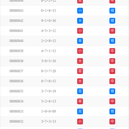
08080844
8+2+2=12
双
中
08080843
6+1+8=15
小
错
08080842
9+1+0=10
大
错
08080841
4+5+3=12
小
中
08080840
2+2+8=12
单
错
08080839
4+7+1=12
小
中
08080838
3+8+5=16
大
中
08080837
8+5+7=20
双
中
08080836
0+7+8=15
大
中
08080835
3+7+9=19
双
错
08080834
5+2+6=13
单
中
08080833
1+8+0=09
双
错
08080832
3+7+3=13
小
中