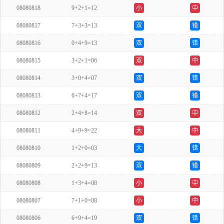
08080818
9+2+1=12
小
中
08080817
7+3+3=13
双
错
08080816
0+4+9=13
双
错
08080815
3+2+1=06
双
中
08080814
3+0+4=07
双
错
08080813
6+7+4=17
双
错
08080812
2+4+8=14
双
中
08080811
4+9+9=22
大
中
08080810
1+2+0=03
大
错
08080809
2+2+9=13
双
错
08080808
1+3+4=08
小
中
08080807
7+1+0=08
小
中
08080806
6+9+4=19
双
错