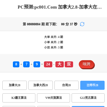
PC预测:pc001.Com 加拿大2.8-加拿大在线咪牌|加拿大2.8在线预测|PC结果查询|加拿大2.8结果分析_火热优质的预测网站!
第
08080884
期 距下期：
00
分
37
秒
大单
未开:
4
期
小单
未开:
2
期
小双
未开:
3
期
8
7
9
24
大
双
咪牌
+
+
=
-
加拿大28
加拿大西28
台湾28
比特币28
K3霸王算法
V99天煞算法
G12荒古算法