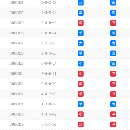
08080831
2+9+2=13
双
错
08080830
4+5+5=14
单
错
08080829
3+8+8=19
单
中
08080828
8+8+8=24
单
错
08080827
9+2+2=13
大
错
08080826
9+8+3=20
单
错
08080825
6+9+9=24
小
错
08080824
5+6+0=11
小
中
08080823
0+9+0=09
单
中
08080822
4+8+7=19
单
中
08080821
1+3+8=12
单
错
08080820
4+3+5=12
小
中
08080819
6+1+1=08
双
中